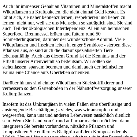
Auch ihr immenser Gehalt an Vitaminen und Mineralstoffen macht
Wildpflanzen zu Kraftpaketen, die nicht einmal Geld kosten. Es
lohnt sich, sie näher kennenzulernen, respektieren und lieben zu
lernen, nicht nur, weil sie uns Menschen so zuträglich sind. Sie sind
auch Teil der ökologischen Interdependenz: Allein am heimischen
Superfood Brennnessel brüten und futtern rund 50
Schmetterlingsarten, darunter der wunderschöne Admiral. Viele
Wildpflanzen und Insekten leben in enger Symbiose - sterben diese
Pflanzen aus, so sind auch die darauf spezialisierten Tiere
lebensunfähig. Auch aus diesem Grund ist die Kenntnis und der
Erhalt unserer Artenvielfalt so bedeutsam. Wir sollten sie
stehenlassen, sparsam beernten und damit auch der heimischen
Fauna eine Chance aufs Überleben schenken.
Darüber hinaus sind einige Wildpflanzen Stickstofffixierer und
verbessern so den Gartenboden in der Nährstoffversorgung unserer
Kulturpflanzen.
Insofern ist das Unkrautjäten in vielen Fällen eine überflüssige und
anstrengende Beschäftigung - vieles, was wir ausrupfen und
wegwerfen, kann uns und anderen Lebewesen tatsächlich dienlich
sein. Wenn Sie Land von Grund auf urbar machen möchten, dann
integrieren Sie bereits vorhandene, nützliche Pflanzen und
kompostieren Sie entferntes Blattgrün auf dem Kompost oder als