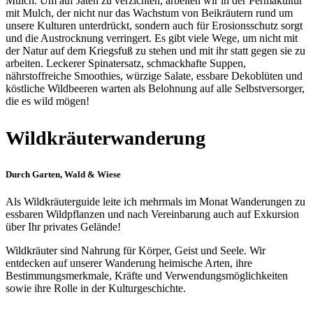
Mulch. Um auf Jäten zu verzichten, arbeiten wir in der Permakultur
mit Mulch, der nicht nur das Wachstum von Beikräutern rund um
unsere Kulturen unterdrückt, sondern auch für Erosionsschutz sorgt
und die Austrocknung verringert. Es gibt viele Wege, um nicht mit
der Natur auf dem Kriegsfuß zu stehen und mit ihr statt gegen sie zu
arbeiten. Leckerer Spinatersatz, schmackhafte Suppen,
nährstoffreiche Smoothies, würzige Salate, essbare Dekoblüten und
köstliche Wildbeeren warten als Belohnung auf alle Selbstversorger,
die es wild mögen!
Wildkräuterwanderung
Durch Garten, Wald & Wiese
Als Wildkräuterguide leite ich mehrmals im Monat Wanderungen zu
essbaren Wildpflanzen und nach Vereinbarung auch auf Exkursion
über Ihr privates Gelände!
Wildkräuter sind Nahrung für Körper, Geist und Seele. Wir
entdecken auf unserer Wanderung heimische Arten, ihre
Bestimmungsmerkmale, Kräfte und Verwendungsmöglichkeiten
sowie ihre Rolle in der Kulturgeschichte.