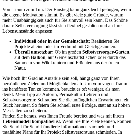
Vom Traum zum Tun: Der Einstieg kann ganz leicht gelingen, wenn
die eigene Motivation stimmt. Es gibt viele gute Gründe, warum
mehr Unabhängigkeit auch für Sie sinnvoll sein kann. Das Schöne
daran: Selbstversorgung lässt sich flexibel gestalten und an Ihre
Lebensumstände anpassen:
Individuell oder in der Gemeinschaft:
Realisieren Sie
Projekte alleine oder im Verbund mit Gleichgesinnten.
Überall umsetzbar:
Ob im großen
Selbstversorger-Garten
,
auf dem
Balkon
, auf Gemeinschaftsflächen oder durch das
Sammeln von Wildkräutern und Früchten aus der freien
Natur.
Wie hoch Ihr Grad an Autarkie sein soll, hängt ganz von Ihren
persönlichen Zielen und Möglichkeiten ab. Um vom vagen Traum
ins handfeste Tun zu kommen, braucht es oft weniger, als man
denkt. Mein Tipp als Autorin, Permakultur-Lehrerin und
Selbstversorgerin: Schrauben Sie die anfänglichen Erwartungen ein
Stück herunter. So feiern Sie schnell erste Erfolge, statt an zu hohen
Messlatten zu scheitern.
Finden Sie heraus, was Ihnen Freude bereitet und was mit Ihrem
Lebensmodell kompatibel
ist. Wenn Sie Ihre Ziele kennen, können
Sie Schritt für Schritt fundierte Informationen sammeln und
tragfähige Pläne für Ihr Projekt Selbstversorgung schmieden. In